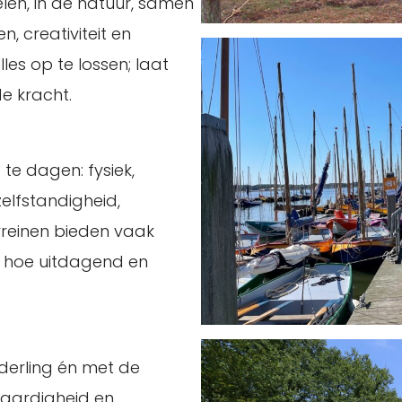
len, in de natuur, samen
, creativiteit en
lles op te lossen; laat
de kracht.
te dagen: fysiek,
elfstandigheid,
erreinen bieden vaak
t hoe uitdagend en
derling én met de
waardigheid en