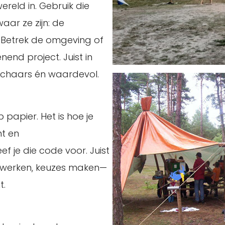
ereld in. Gebruik die
aar ze zijn: de
. Betrek de omgeving of
nend project. Juist in
schaars én waardevol.
papier. Het is hoe je
t en
f je die code voor. Juist
nwerken, keuzes maken—
t.