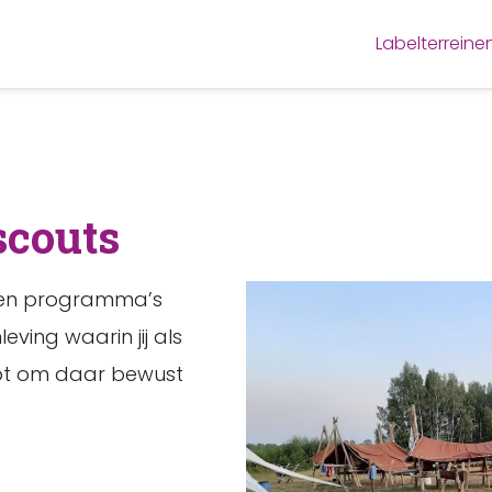
Labelterreine
scouts
k en programma’s
leving waarin jij als
pt om daar bewust